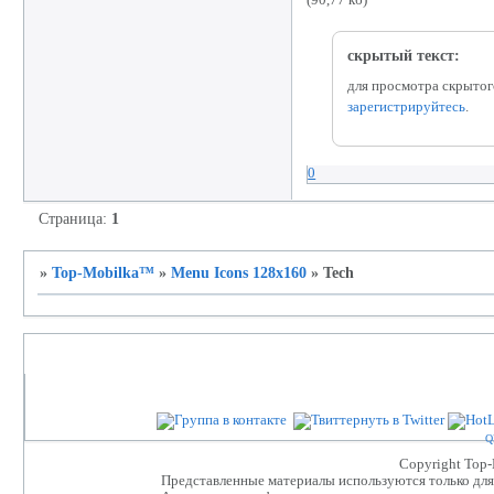
(90,77 кб)
скрытый текст:
для просмотра скрытог
зарегистрируйтесь
.
0
Страница:
1
»
Top-Mobilka™
»
Menu Icons 128x160
»
Tech
Партнеры проекта
Q
Сopyright Top
Представленные материалы используются только для 