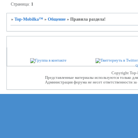
Страница:
1
»
Top-Mobilka™
»
Общение
»
Правила раздела!
Партнеры проекта
Q
Сopyright Top
Представленные материалы используются только для 
Администрация форума не несет ответственности за