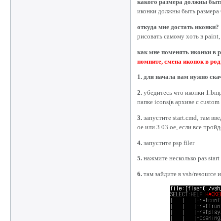
какого размера должны быт
иконки должны быть размера 
откуда мне достать иконки?
рисовать самому хоть в paint,
как мне поменять иконки в 
помните, смена иконок в род
1. для начала вам нужно ска
2.
убедитесь что иконки 1.bmp,
папке icons(в архиве с custom
3.
запустите start.cmd, там вве
oe или 3.03 oe, если все прой
4.
запустите psp filer
5.
нажмите несколько раз start
6.
там зайдите в vsh/resource 