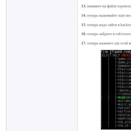
13.
нажмите на файле topmenu_
14.
теперь нажимайте start нес
15.
теперь надо зайти в hacker
16.
теперь зайдите в vsh/resou
17.
теперь нажмите x(в этой ж