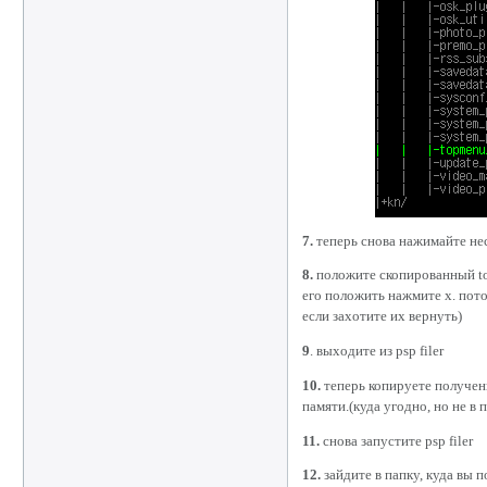
7.
теперь снова нажимайте неск
8.
положите скопированный top
его положить нажмите x. пот
если захотите их вернуть)
9
. выходите из psp filer
10.
теперь копируете полученн
памяти.(куда угодно, но не в
11.
снова запустите psp filer
12.
зайдите в папку, куда вы 