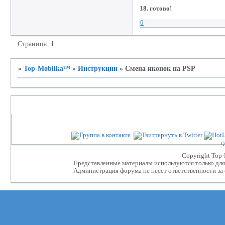
18. готово!
0
Страница:
1
»
Top-Mobilka™
»
Инструкции
»
Смена иконок на PSP
Партнеры проекта
Q
Сopyright Top
Представленные материалы используются только для 
Администрация форума не несет ответственности за